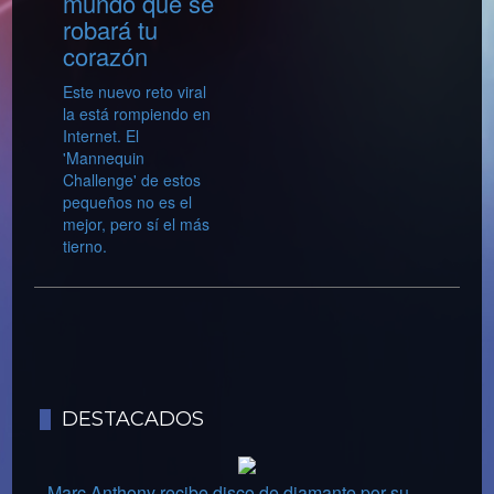
mundo que se
robará tu
corazón
Este nuevo reto viral
la está rompiendo en
Internet. El
'Mannequin
Challenge' de estos
pequeños no es el
mejor, pero sí el más
tierno.
DESTACADOS
Marc Anthony recibe disco de diamante por su