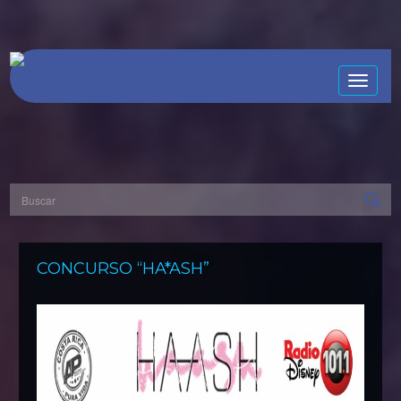
Toggle
naviga
CONCURSO “HA*ASH”