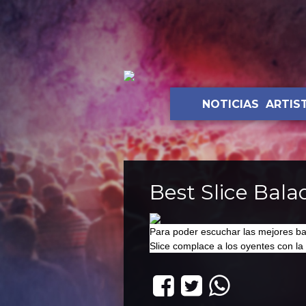
NOTICIAS
ARTIS
Best Slice Bala
Para poder escuchar las mejores ba
Slice complace a los oyentes con la