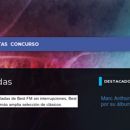
TAS
CONCURSO
das
DESTACAD
Marc Anthon
ladas de Best FM sin interrupciones, Best
por su álbu
 más amplia selección de clásicos.