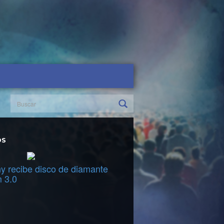
OS
y recibe disco de diamante
m 3.0