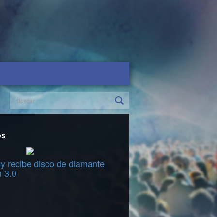
OS
y recibe disco de diamante
m 3.0