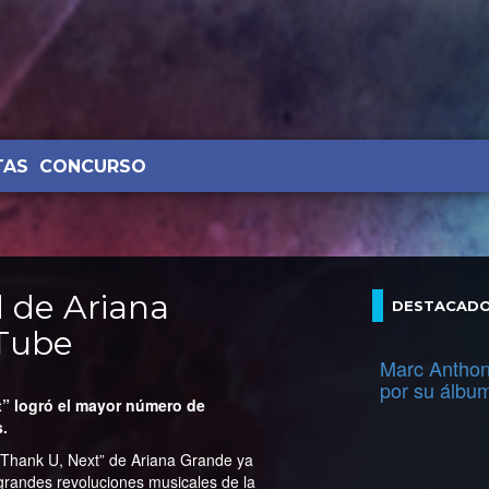
TAS
CONCURSO
d de Ariana
DESTACAD
Tube
Marc Anthon
por su álbu
t” logró el mayor número de
s.
 “Thank U, Next” de Ariana Grande ya
grandes revoluciones musicales de la