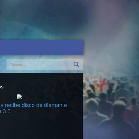
OS
y recibe disco de diamante
m 3.0