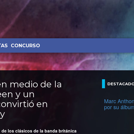
TAS
CONCURSO
 en medio de la
DESTACAD
een y un
Marc Anthon
onvirtió en
por su álbu
ry
 de los clásicos de la banda británica