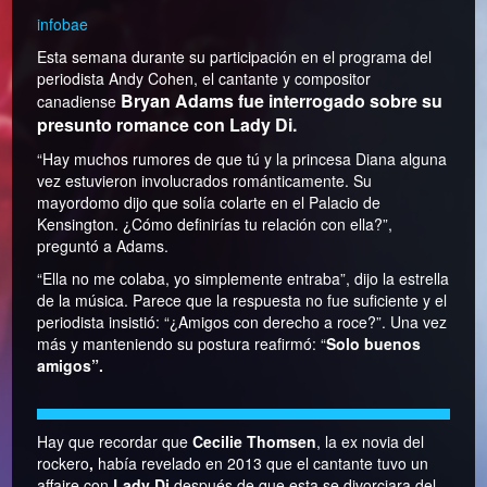
infobae
Esta semana durante su participación en el programa del
periodista Andy Cohen, el cantante y compositor
Bryan Adams fue interrogado sobre su
canadiense
presunto romance con Lady Di.
“Hay muchos rumores de que tú y la princesa Diana alguna
vez estuvieron involucrados románticamente. Su
mayordomo dijo que solía colarte en el Palacio de
Kensington. ¿Cómo definirías tu relación con ella?”,
preguntó a Adams.
“Ella no me colaba, yo simplemente entraba”, dijo la estrella
de la música. Parece que la respuesta no fue suficiente y el
periodista insistió: “¿Amigos con derecho a roce?”. Una vez
más y manteniendo su postura reafirmó: “
Solo buenos
amigos”.
Hay que recordar que
Cecilie Thomsen
, la ex novia del
rockero
,
había revelado en 2013 que el cantante tuvo un
affaire con
Lady Di
después de que esta se divorciara del