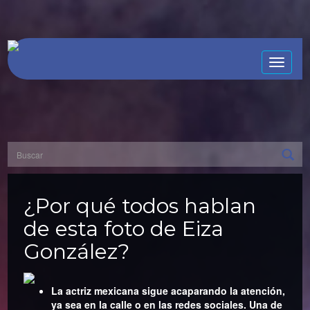
Toggle
naviga
¿Por qué todos hablan
de esta foto de Eiza
González?
La actriz mexicana sigue acaparando la atención,
ya sea en la calle o en las redes sociales. Una de