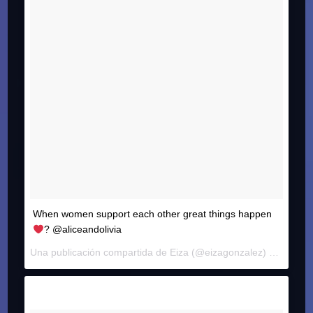
When women support each other great things happen
? @aliceandolivia
Una publicación compartida de
Eiza
(@eizagonzalez) el
31 Mar,