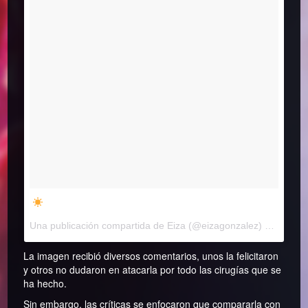
Una publicación compartida de
Eiza
(@eizagonzalez) el
15 Abr,
La imagen recibió diversos comentarios, unos la felicitaron
y otros no dudaron en atacarla por todo las cirugías que se
ha hecho.
Sin embargo, las críticas se enfocaron que compararla con