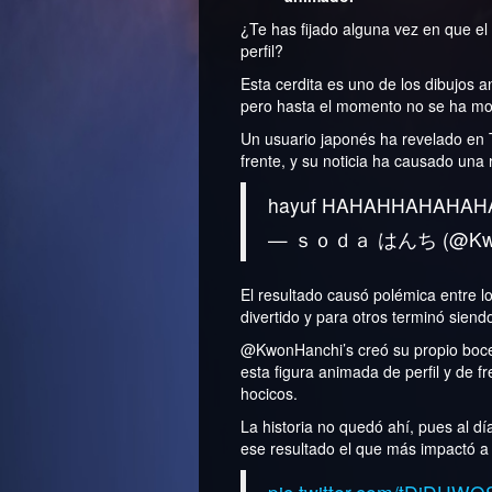
¿Te has fijado alguna vez en que el
perfil?
Esta cerdita es uno de los dibujos 
pero hasta el momento no se ha mos
Un usuario japonés ha revelado en T
frente, y su noticia ha causado una r
hayuf HAHAHHAHAHA
— ｓｏｄａ はんち (@Kwo
El resultado causó polémica entre l
divertido y para otros terminó siend
@KwonHanchi’s creó su propio boc
esta figura animada de perfil y de f
hocicos.
La historia no quedó ahí, pues al día
ese resultado el que más impactó a l