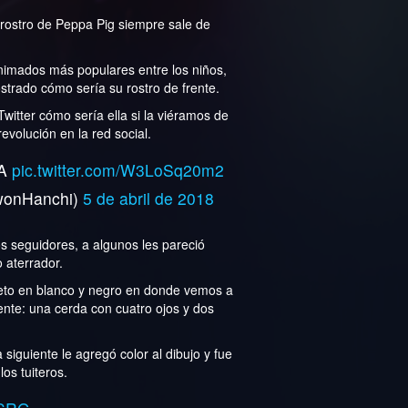
 rostro de Peppa Pig siempre sale de
animados más populares entre los niños,
trado cómo sería su rostro de frente.
witter cómo sería ella si la viéramos de
evolución en la red social.
HA
pic.twitter.com/W3LoSq20m2
nHanchi)
5 de abril de 2018
os seguidores, a algunos les pareció
o aterrador.
eto en blanco y negro en donde vemos a
rente: una cerda con cuatro ojos y dos
 siguiente le agregó color al dibujo y fue
os tuiteros.