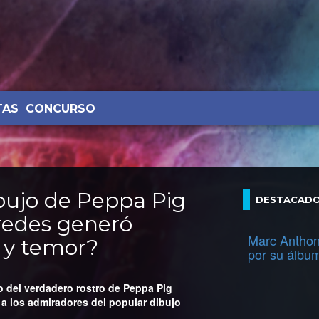
TAS
CONCURSO
bujo de Peppa Pig
DESTACAD
 redes generó
Marc Anthon
 y temor?
por su álbu
o del verdadero rostro de Peppa Pig
a los admiradores del popular dibujo