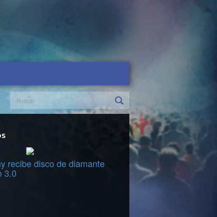
OS
y recibe disco de diamante
m 3.0