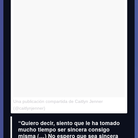
Una publicación compartida de Caitlyn Jenner
el
(@caitlynjenner)
5 de Jun de 2017 a la(s) 11:03 PDT
“Quiero decir, siento que le ha tomado
mucho tiempo ser sincera consigo
misma (…) No espero que sea sincera