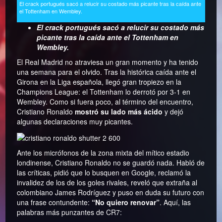
El crack portugués sacó a relucir su costado más picante tras la caída ante
el Tottenham en Wembley.
El crack portugués sacó a relucir su costado más
picante tras la caída ante el Tottenham en
Wembley.
El Real Madrid no atraviesa un gran momento y ha tenido
una semana para el olvido. Tras la histórica caída ante el
Girona en la Liga española, llegó gran tropiezo en la
Champions League: el Tottenham lo derrotó por 3-1 en
Wembley. Como si fuera poco, al término del encuentro,
Cristiano Ronaldo
mostró su lado más ácido
y dejó
algunas declaraciones muy picantes.
Ante los micrófonos de la zona mixta del mítico estadio
londinense, Cristiano Ronaldo no se guardó nada. Habló de
las críticas, pidió que lo busquen en Google, reclamó la
invalidez de los de los goles rivales, reveló que extraña al
colombiano James Rodríguez y puso en duda su futuro con
una frase contundente:
“No quiero renovar”
. Aquí, las
palabras más punzantes de CR7: