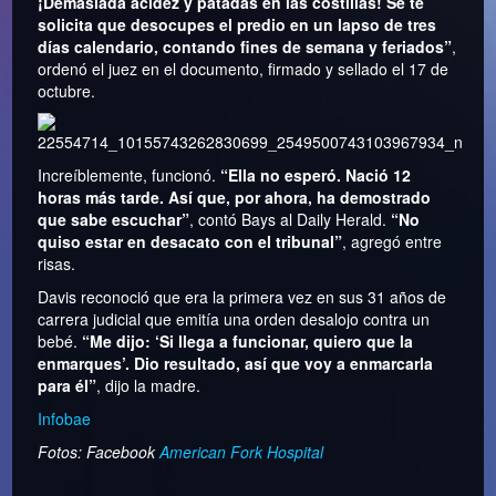
¡Demasiada acidez y patadas en las costillas! Se te
solicita que desocupes el predio en un lapso de tres
días calendario, contando fines de semana y feriados”
,
ordenó el juez en el documento, firmado y sellado el 17 de
octubre.
Increíblemente, funcionó.
“Ella no esperó. Nació 12
horas más tarde. Así que, por ahora, ha demostrado
que sabe escuchar”
, contó Bays al Daily Herald.
“No
quiso estar en desacato con el tribunal”
, agregó entre
risas.
Davis reconoció que era la primera vez en sus 31 años de
carrera judicial que emitía una orden desalojo contra un
bebé.
“Me dijo: ‘Si llega a funcionar, quiero que la
enmarques’. Dio resultado, así que voy a enmarcarla
para él”
, dijo la madre.
Infobae
Fotos: Facebook
American Fork Hospital