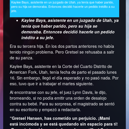
Kaylee Bays, asistente en un juzgado de Utah, ya tenía que haber parido,
pero su hija se demoraba. Entonces decidió hacerle un pedido inédito a su
jefe.
Kaylee Bays, asistente en un juzgado de Utah, ya
tenía que haber parido, pero su hija se
demoraba. Entonces decidió hacerle un pedido
inédito a su jefe.
Era su tercera hija. En los dos partos anteriores no había
tenido ningún problema. Pero Gretsel se rehusaba a salir
de su panza.
Kaylee Bays, asistente en la Corte del Cuarto Distrito de
American Fork, Utah, tenía fecha de parto el pasado lunes
16. Sin embargo, llegó el día esperado y no pasó nada. Por
eso, tuvo que ir a trabajar el martes siguiente.
Al encontrarse con su jefe, el juez Lynn Davis, le dijo,
bromeando, si no podía emitir una orden de desalojo
contra su bebé. Para su sorpresa, el magistrado se sentó
en su escritorio y empezó a redactarla.
“Gretsel Hansen, has cometido un perjuicio. ¡Mami
está incómoda y se está quedando sin espacio para tí!