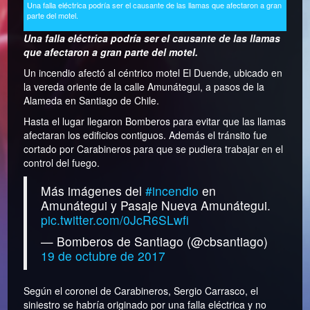
Una falla eléctrica podría ser el causante de las llamas que afectaron a gran
parte del motel.
Una falla eléctrica podría ser el causante de las llamas
que afectaron a gran parte del motel.
Un incendio afectó al céntrico motel El Duende, ubicado en
la vereda oriente de la calle Amunátegui, a pasos de la
Alameda en Santiago de Chile.
Hasta el lugar llegaron Bomberos para evitar que las llamas
afectaran los edificios contiguos. Además el tránsito fue
cortado por Carabineros para que se pudiera trabajar en el
control del fuego.
Más imágenes del
#incendio
en
Amunátegui y Pasaje Nueva Amunátegui.
pic.twitter.com/0JcR6SLwfi
— Bomberos de Santiago (@cbsantiago)
19 de octubre de 2017
Según el coronel de Carabineros, Sergio Carrasco, el
siniestro se habría originado por una falla eléctrica y no