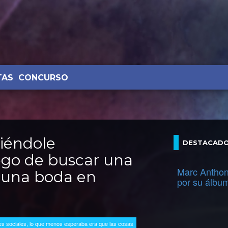
TAS
CONCURSO
iéndole
DESTACAD
ego de buscar una
Marc Anthon
a una boda en
por su álbu
es sociales, lo que menos esperaba era que las cosas