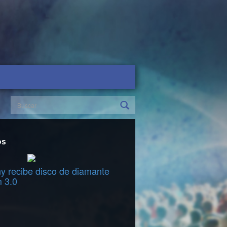
OS
y recibe disco de diamante
m 3.0