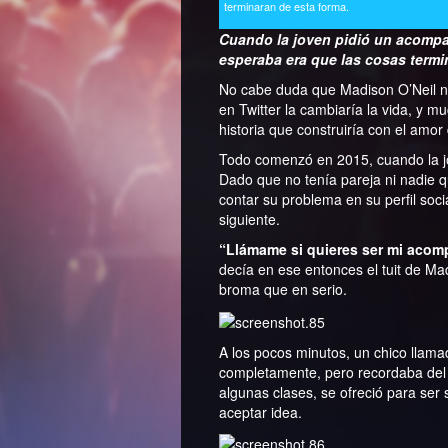
terminaran de esta forma.
Cuando la joven pidió un acompa
esperaba era que las cosas termi
No cabe duda que Madison O’Neil n
en Twitter la cambiaría la vida, y m
historia que construiría con el amor
Todo comenzó en 2015, cuando la jov
Dado que no tenía pareja ni nadie 
contar su problema en su perfil soci
siguiente.
“Llámame si quieres ser mi acom
decía en ese entonces el tuit de Ma
broma que en serio.
A los pocos minutos, un chico llam
completamente, pero recordaba del
algunas clases, se ofreció para ser
aceptar idea.