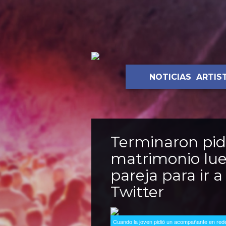
NOTICIAS
ARTIS
Terminaron pid
matrimonio lu
pareja para ir 
Twitter
Cuando la joven pidió un acompañante en red