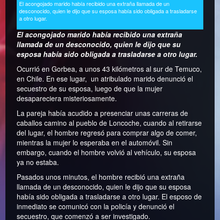
El acongojado marido había recibido una extraña llamada de un
desconocido, quien le dijo que su esposa había sido obligada a trasladarse
a otro lugar.
El acongojado marido había recibido una extraña
llamada de un desconocido, quien le dijo que su
esposa había sido obligada a trasladarse a otro lugar.
Ocurrió en Gorbea, a unos 43 kilómetros al sur de Temuco,
en Chile. En ese lugar, un atribulado marido denunció el
secuestro de su esposa, luego de que la mujer
desapareciera misteriosamente.
La pareja había acudido a presenciar unas carreras de
caballos camino al pueblo de Loncoche, cuando al retirarse
del lugar, el hombre regresó para comprar algo de comer,
mientras la mujer lo esperaba en el automóvil. Sin
embargo, cuando el hombre volvió al vehículo, su esposa
ya no estaba.
Pasados unos minutos, el hombre recibió una extraña
llamada de un desconocido, quien le dijo que su esposa
había sido obligada a trasladarse a otro lugar. El esposo de
inmediato se comunicó con la policía y denunció el
secuestro, que comenzó a ser investigado.