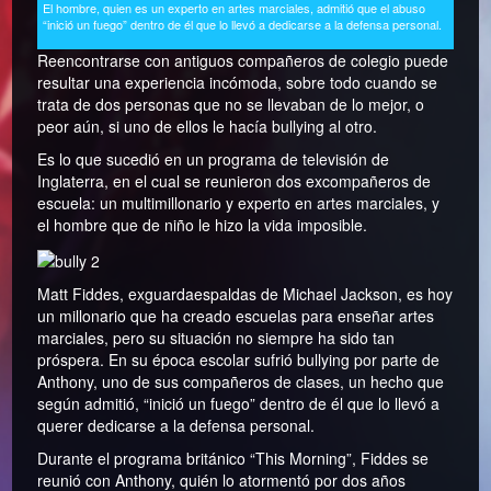
El hombre, quien es un experto en artes marciales, admitió que el abuso
“inició un fuego” dentro de él que lo llevó a dedicarse a la defensa personal.
Reencontrarse con antiguos compañeros de colegio puede
resultar una experiencia incómoda, sobre todo cuando se
trata de dos personas que no se llevaban de lo mejor, o
peor aún, si uno de ellos le hacía bullying al otro.
Es lo que sucedió en un programa de televisión de
Inglaterra, en el cual se reunieron dos excompañeros de
escuela: un multimillonario y experto en artes marciales, y
el hombre que de niño le hizo la vida imposible.
Matt Fiddes, exguardaespaldas de Michael Jackson, es hoy
un millonario que ha creado escuelas para enseñar artes
marciales, pero su situación no siempre ha sido tan
próspera. En su época escolar sufrió bullying por parte de
Anthony, uno de sus compañeros de clases, un hecho que
según admitió, “inició un fuego” dentro de él que lo llevó a
querer dedicarse a la defensa personal.
Durante el programa británico “This Morning”, Fiddes se
reunió con Anthony, quién lo atormentó por dos años