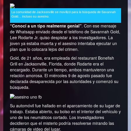
La comunidad de Jacksonville se movilizó para la búsqueda de Savannah
Gold… incluso su asesino.
“Conocí a un tipo realmente genial”
. Con ese mensaje
de Whatsapp enviado desde el teléfono de Savannah Gold,
Lee Rodarte Jr. quiso despistar a los investigadores. La
joven ya estaba muerta y el asesino intentaba ejecutar un
plan que lo colocara lejos del crimen.
Gold, de 21 años, era empleada del restaurant Bonefish
Grill en Jacksonville, Florida, donde Rodarte era el
encargado. Durante un tiempo, ambos mantuvieron una
relación amorosa. El miércoles 9 de agosto pasado fue
declarada desaparecida por las autoridades y comenzó su
búsqueda.
Su automóvil fue hallado en el aparcamiento de su lugar de
trabajo. Estaba abierto, su bolso en el interior del vehículo y
uno de los neumáticos cortado. Los investigadores
decidieron que el misterio podría resolverse mirando las
cámaras de video del lugar.