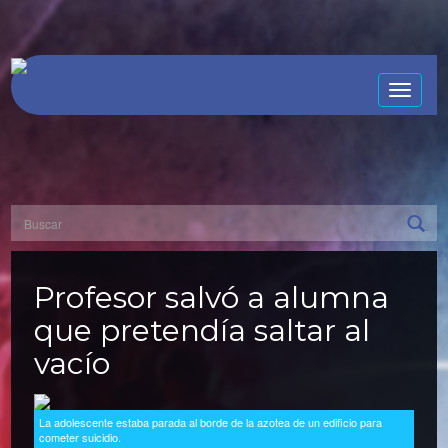
Toggle
naviga
Profesor salvó a alumna
que pretendía saltar al
vacío
La adolescente estaba parada al borde de la azotea de un edificio para
cometer suicidio.