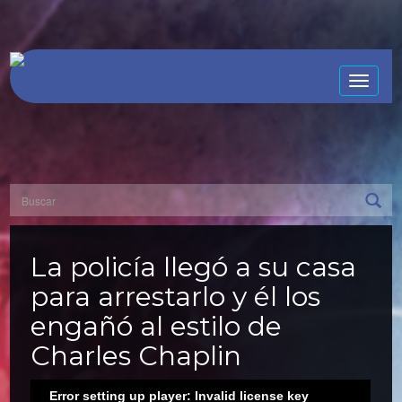
Toggle
naviga
La policía llegó a su casa
para arrestarlo y él los
engañó al estilo de
Charles Chaplin
Error setting up player: Invalid license key