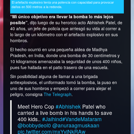
El artefacto explosivo tenía una potencia con capacidad para provocar
daños en 500 metros a la redonda.
“Mi único objetivo era llevar la bomba lo más lejos
posible”
, dijo luego de su herorico acto Abhishek Patel, de
40 años, un jefe de policía que arriesgó su vida al correr a
lo largo de un kilómetro con el artefacto explosivo en sus
hombros.
El hecho ocurrió en una pequeña aldea de Madhya
Pradesh, en India, donde una bomba de 30 centímetros y
10 kilogramos amenazaba la seguridad de unos 400 niños,
pues fue hallada en el patio trasero de una escuela.
Sin posibilidad alguna de llamar a una brigada
antiexplosivos, el uniformado tomó la bomba, la puso en
uno de sus hombros y empezó a correr para alejar el
peligro, consigna
The Telegraph
.
Meet Hero Cop
#Abhishek
Patel who
carried a live bomb in his hands to save
400 kids..
#Jaihind
#VandeMataram
@bobbydeol0
@anuraagmuskaan
pic.twitter.com/mxYvjNkRAw