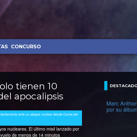
TAS
CONCURSO
olo tienen 10
DESTACAD
el apocalipsis
Marc Anthon
por su álbu
nstantemente ante un ataque nuclear desde Corea del
os nucleares. El último misil lanzado por
n vuelo de menos de 14 minutos