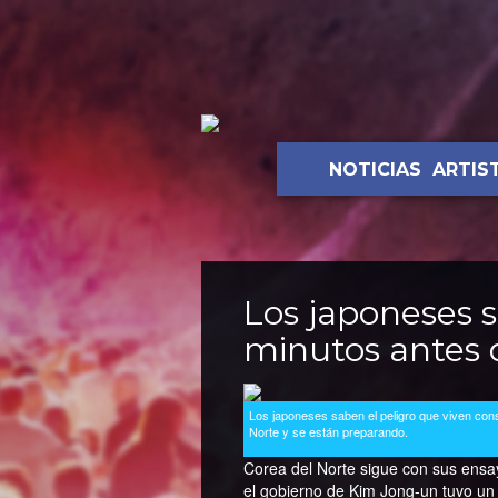
NOTICIAS
ARTIS
Los japoneses s
minutos antes d
Los japoneses saben el peligro que viven co
Norte y se están preparando.
Corea del Norte sigue con sus ensay
el gobierno de Kim Jong-un tuvo u