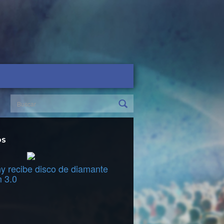
OS
y recibe disco de diamante
m 3.0