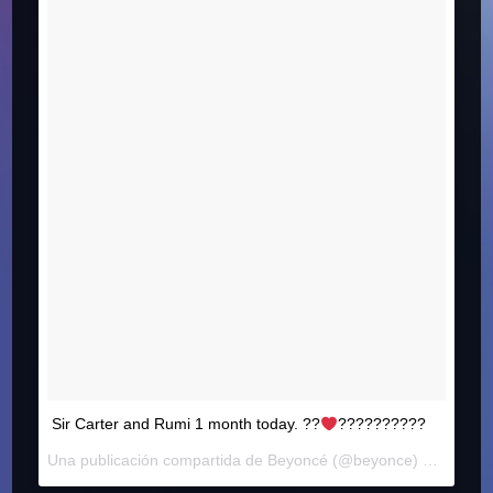
Sir Carter and Rumi 1 month today. ??
??????????
Una publicación compartida de Beyoncé (@beyonce) el
13 de J