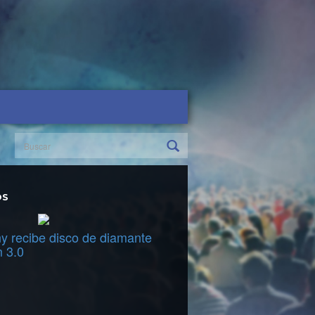
OS
y recibe disco de diamante
m 3.0