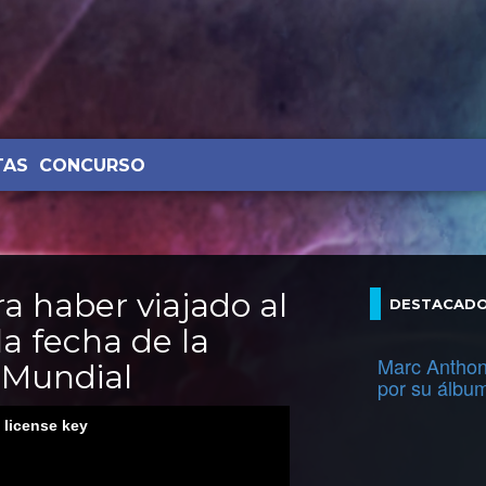
TAS
CONCURSO
 haber viajado al
DESTACAD
la fecha de la
Marc Anthon
 Mundial
por su álbu
d license key