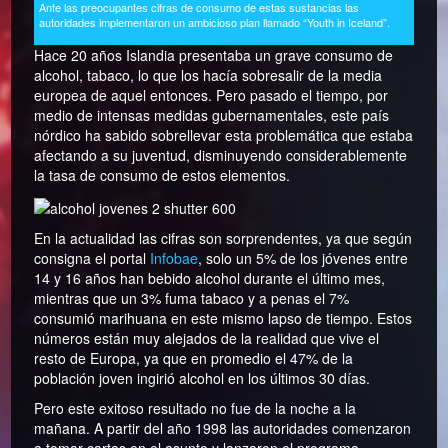
Ante las preocupantes cifras de consumo de estas sustancias las
autoridades implementaron un ambicioso plan llamado “Youth in Iceland”.
Hace 20 años Islandia presentaba un grave consumo de
alcohol, tabaco, lo que los hacía sobresalir de la media
europea de aquel entonces. Pero pasado el tiempo, por
medio de intensas medidas gubernamentales, este país
nórdico ha sabido sobrellevar esta problemática que estaba
afectando a su juventud, disminuyendo considerablemente
la tasa de consumo de estos elementos.
En la actualidad las cifras son sorprendentes, ya que según
consigna el portal
Infobae
, solo un 5% de los jóvenes entre
14 y 16 años han bebido alcohol durante el último mes,
mientras que un 3% fuma tabaco y a penas el 7%
consumió marihuana en este mismo lapso de tiempo. Estos
números están muy alejados de la realidad que vive el
resto de Europa, ya que en promedio el 47% de la
población joven ingirió alcohol en los últimos 30 días.
Pero este exitoso resultado no fue de la noche a la
mañana. A partir del año 1998 las autoridades comenzaron
a tomar cartas en el asunto y lanzaron el programa