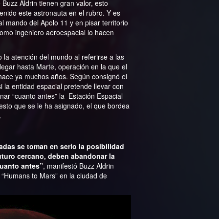
 Buzz Aldrin tienen gran valor, esto
enido este astronauta en el rubro. Y es
 mando del Apolo 11 y en pisar territorio
como ingeniero aeroespacial lo hacen
o la atención del mundo al referirse a las
legar hasta Marte, operación en la que el
 hace ya muchos años. Según consignó el
i la entidad espacial pretende llevar con
nar “cuanto antes” la Estación Espacial
uesto que se le ha asignado, el que bordea
.
adas se toman en serio la posibilidad
uturo cercano, deben abandonar la
cuanto antes”
, manifestó Buzz Aldrin
 “Humans to Mars” en la ciudad de