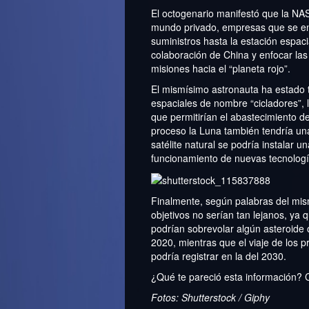
El octogenario manifestó que la NAS
mundo privado, empresas que se en
suministros hasta la estación espac
colaboración de China y enfocar las 
misiones hacia el “planeta rojo”.
El mismísimo astronauta ha estado 
espaciales de nombre “cicladores”, 
que permitirían el abastecimiento d
proceso la Luna también tendría un
satélite natural se podría instalar u
funcionamiento de nuevas tecnología
Finalmente, según palabras del mis
objetivos no serían tan lejanos, ya 
podrían sobrevolar algún asteroide 
2020, mientras que el viaje de los 
podría registrar en la del 2030.
¿Qué te pareció esta información? 
Fotos: Shutterstock / Giphy