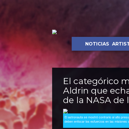
NOTICIAS
ARTIS
El categórico 
Aldrin que echa
de la NASA de 
El astronauta se mostró contrario al alto pre
deben enfocar los esfuerzos en las misiones 