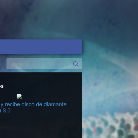
OS
y recibe disco de diamante
m 3.0