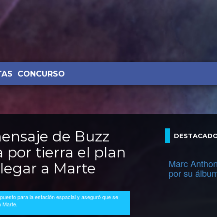
TAS
CONCURSO
mensaje de Buzz
DESTACAD
 por tierra el plan
Marc Anthon
llegar a Marte
por su álbu
supuesto para la estación espacial y aseguró que se
a Marte.