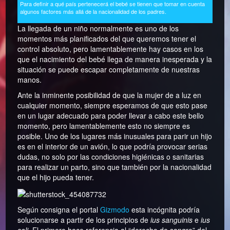
Para definir a qué país pertenecerá el bebé se tienen que tomar en cuenta
algunos factores más allá de la nacionalidad de los padres.
La llegada de un niño normalmente es uno de los
momentos más planificados del que queremos tener el
control absoluto, pero lamentablemente hay casos en los
que el nacimiento del bebé llega de manera inesperada y la
situación se puede escapar completamente de nuestras
manos.
Ante la inminente posibilidad de que la mujer de a luz en
cualquier momento, siempre esperamos de que esto pase
en un lugar adecuado para poder llevar a cabo este bello
momento, pero lamentablemente esto no siempre es
posible. Uno de los lugares más inusuales para parir un hijo
es en el interior de un avión, lo que podría provocar serias
dudas, no solo por las condiciones higiénicas o sanitarias
para realizar un parto, sino que también por la nacionalidad
que el hijo pueda tener.
Según consigna el portal
Gizmodo
esta incógnita podría
solucionarse a partir de los principios de
ius sanguinis
e
ius
soli
. El primero hace referencia al “derecho de sangre” del