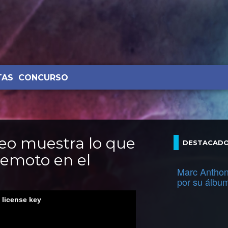
TAS
CONCURSO
deo muestra lo que
DESTACAD
remoto en el
Marc Anthon
por su álbu
d license key