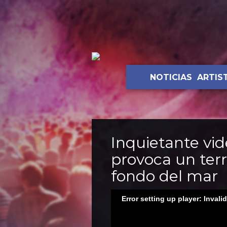
NOTICIAS
ARTIS
Inquietante vi
provoca un ter
fondo del mar
Error setting up player: Invali