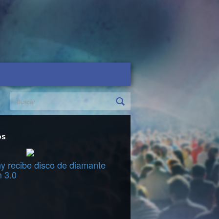
OS
y recibe disco de diamante
m 3.0