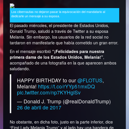
Los cibernautas no dejaron pasar la equivocación del mandatario al
dedicarle un mensaje a su esposa.
El pasado miércoles, el presidente de Estados Unidos,
Donald Trump, saludó a través de Twitter a su esposa
Melania. Sin embargo, los usuarios de la red social no
tardaron en manifestarle que había cometido un gran error.
En el mensaje escribió
“¡Felicidades para nuestra
primera dama de los Estados Unidos, Melania!”
,
acompañado de una fotografía en la que aparecen ambos
saludando.
HAPPY BIRTHDAY to our
@FLOTUS
,
Melania!
https://t.co/rYYp51mxDQ
pic.twitter.com/np7KYHglSv
— Donald J. Trump (@realDonaldTrump)
26 de abril de 2017
No obstante, en dicha foto, justo en la parte inferior, dice
“First Lady Melania Trump” y al lado hay una bandera de