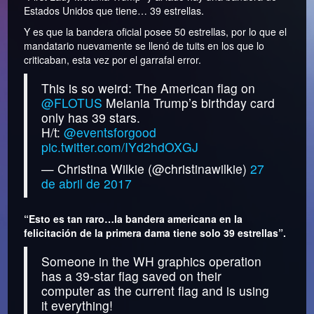
Estados Unidos que tiene… 39 estrellas.
Y es que la bandera oficial posee 50 estrellas, por lo que el
mandatario nuevamente se llenó de tuits en los que lo
criticaban, esta vez por el garrafal error.
This is so weird: The American flag on
@FLOTUS
Melania Trump’s birthday card
only has 39 stars.
H/t:
@eventsforgood
pic.twitter.com/IYd2hdOXGJ
— Christina Wilkie (@christinawilkie)
27
de abril de 2017
“Esto es tan raro…la bandera americana en la
felicitación de la primera dama tiene solo 39 estrellas”.
Someone in the WH graphics operation
has a 39-star flag saved on their
computer as the current flag and is using
it everything!