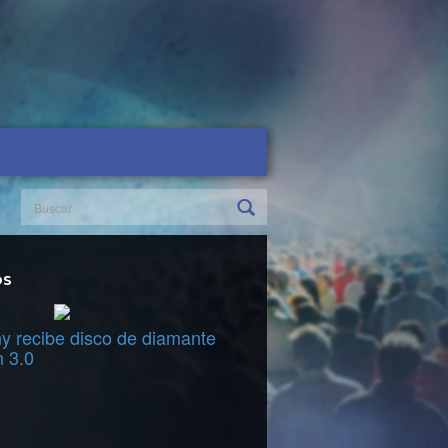
OS
y recibe disco de diamante
m 3.0