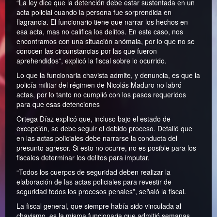
“La ley dice que la detención debe estar sustentada en un
acta policial cuando la persona fue sorprendida en
flagrancia. El funcionario tiene que narrar los hechos en
esa acta, mas no califica los delitos. En este caso, nos
encontramos con una situación anómala, por lo que no se
conocen las circunstancias por las que fueron
aprehendidos”, explicó la fiscal sobre lo ocurrido.
Lo que la funcionaria chavista admite, y denuncia, es que la
policía militar del régimen de Nicolás Maduro no labró
actas, por lo tanto no cumplió con los pasos requeridos
para que esas detenciones
Ortega Díaz explicó que, incluso bajo el estado de
excepción, se debe seguir el debido proceso. Detalló que
en las actas policiales debe narrarse la conducta del
presunto agresor. Si esto no ocurre, no es posible para los
fiscales determinar los delitos para imputar.
“Todos los cuerpos de seguridad deben realizar la
elaboración de las actas policiales para revestir de
seguridad todos los procesos penales”, señaló la fiscal.
La fiscal general, que siempre había sido vinculada al
chavismo, es la misma funcionaria que admitió semanas