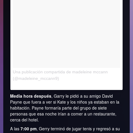
Una publicación compartida de madeleine mccann
el
(@madeleine_mccann9)
24 de Mar de 2015 a la(s)
2:26 PDT
Media hora después
, Garry le pidió a su amigo David
Payne que fuera a ver si Kate y los niños ya estaban en la
habitación. Payne formaría parte del grupo de siete
personas que esa noche irían a comer a un restaurante,
cerca del hotel.
A las
7:00 pm
, Gerry terminó de jugar tenis y regresó a su