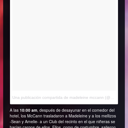
Una publicación compartida de madeleine mccann (@madeleine_mccann9)
A las
10:00 am
, después de desayunar en el comedor del
hotel, los McCann trasladaron a Madeleine y a los mellizos
-Sean y Amelie- a un Club del recinto en el que niñeras se
harían cargos de ellos. Ellos, como de costumbre, salieron