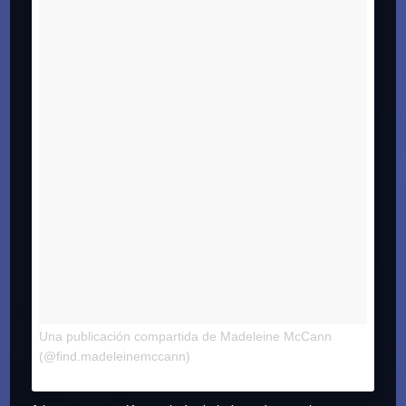
Una publicación compartida de Madeleine McCann
el
(@find.madeleinemccann)
16 de Sep de 2015 a la(s)
2:57 PDT