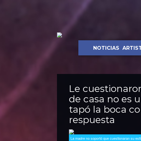
NOTICIAS
ARTIS
Le cuestionaro
de casa no es un
tapó la boca c
respuesta
La madre no soportó que cuestionaran su esti