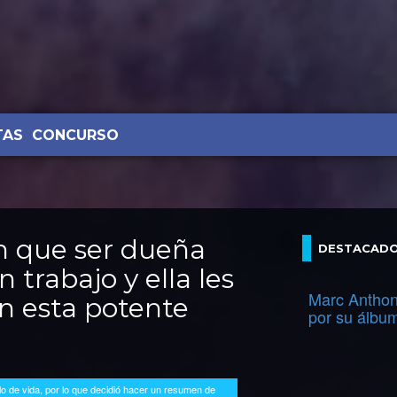
TAS
CONCURSO
n que ser dueña
DESTACAD
 trabajo y ella les
Marc Anthon
on esta potente
por su álbu
lo de vida, por lo que decidió hacer un resumen de