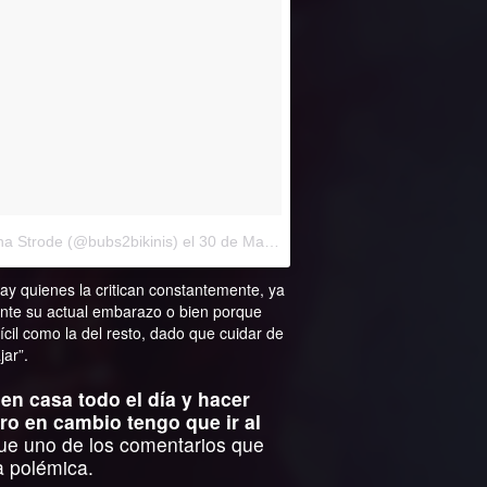
na Strode (@bubs2bikinis)
el
30 de Mar de 2017 a la(s) 2:28 PDT
y quienes la critican constantemente, ya
ante su actual embarazo o bien porque
ícil como la del resto, dado que cuidar de
jar”.
en casa todo el día y hacer
ero en cambio tengo que ir al
fue uno de los comentarios que
la polémica.