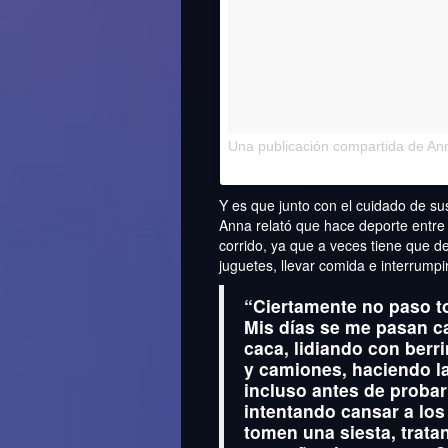
Una publicación compartida de An
de 2017 a la(s) 5:17 PST
Y es que junto con el cuidado de su
Anna relató que hace deporte entre 
corrido, ya que a veces tiene que 
juguetes, llevar comida e interrumpir
“Ciertamente no paso to
Mis días se me pasan c
caca, lidiando con ber
y camiones, haciendo l
incluso antes de probar
intentando cansar a lo
tomen una siesta, trat