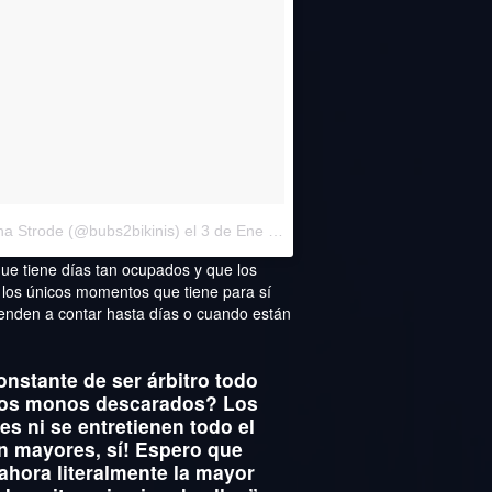
na Strode (@bubs2bikinis)
el
3 de Ene de 2017 a la(s) 12:05 PST
ue tiene días tan ocupados y que los
 los únicos momentos que tiene para sí
nden a contar hasta días o cuando están
onstante de ser árbitro todo
eños monos descarados? Los
es ni se entretienen todo el
an mayores, sí! Espero que
ahora literalmente la mayor