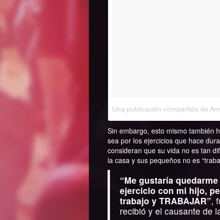
Una publicación compartida de An
Sin embargo, esto mismo también ha
sea por los ejercicios que hace dur
consideran que su vida no es tan dif
la casa y sus pequeños no es “traba
“Me gustaría quedarme 
ejercicio con mi hijo, p
trabajo y TRABAJAR”
, 
recibió y el causante de 