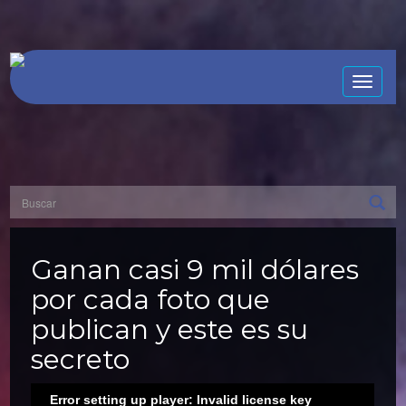
Toggle
naviga
Ganan casi 9 mil dólares
por cada foto que
publican y este es su
secreto
Error setting up player: Invalid license key