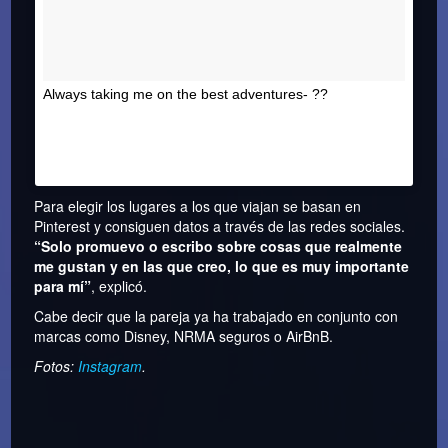
Always taking me on the best adventures- ??
Una publicación compartida de LAUREN
BULLEN (@gypsea_lust) el
23 de Mar de 2017 a
la(s) 7:01 PDT
Para elegir los lugares a los que viajan se basan en
Pinterest y consiguen datos a través de las redes sociales.
“Solo promuevo o escribo sobre cosas que realmente
me gustan y en las que creo, lo que es muy importante
para mí”
, explicó.
Cabe decir que la pareja ya ha trabajado en conjunto con
marcas como Disney, NRMA seguros o AirBnB.
Fotos:
Instagram
.