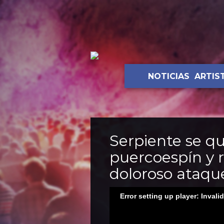
NOTICIAS
ARTIS
Serpiente se q
puercoespín y r
doloroso ataqu
Error setting up player: Invali