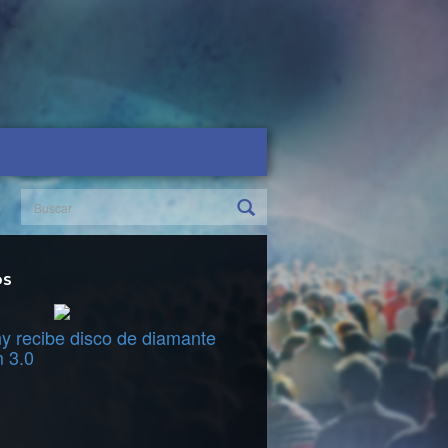
OS
y recibe disco de diamante
m 3.0