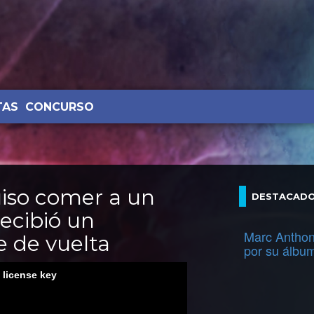
TAS
CONCURSO
uiso comer a un
DESTACAD
ecibió un
Marc Anthon
e de vuelta
por su álbu
d license key