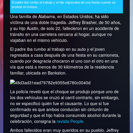
El padre iba rumbo al trabajo y el hijo regresaba de una fiesta cuando se
produjo el choque.
Una familia de Alabama, en Estados Unidos, ha sido
víctima de una doble tragedia. Jeffrey Brasher, de 50 años,
y su hijo Austin, de solo 22, fallecieron en un accidente de
tránsito en una carretera cercana al hogar, aunque no
viajaban en el mismo vehículo.
El padre iba rumbo al trabajo en su auto y el joven
regresaba a casa después de una fiesta en su camioneta,
cuando por desgracia chocaron el uno con el otro en una
vía que está a menos de 30 kilómetros de la residencia
familiar, ubicada en Bankston.
La policía reveló que el choque se produjo porque uno de
los dos vehículos se cruzó al carril contrario, sin embargo,
no se especificó quién fue el causante. Lo que sí fue
confirmado es que ambos conducían sin cinturón de
seguridad y que el hijo había consumido alcohol durante la
celebración, consigna la
revista People.
Ambos fallecidos eran muy queridos en su pueblo. Jeffrey