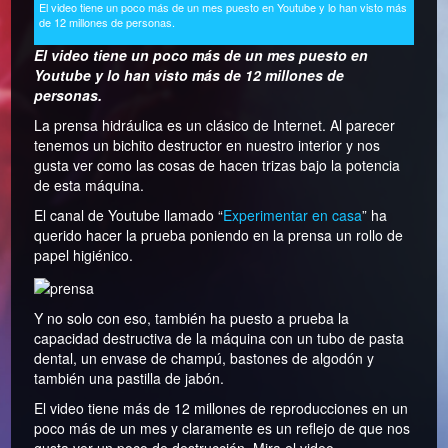
El video tiene un poco más de un mes puesto en Youtube y lo han visto más
de 12 millones de personas.
El video tiene un poco más de un mes puesto en
Youtube y lo han visto más de 12 millones de
personas.
La prensa hidráulica es un clásico de Internet. Al parecer
tenemos un bichito destructor en nuestro interior y nos
gusta ver como las cosas de hacen trizas bajo la potencia
de esta máquina.
El canal de Youtube llamado “
Experimentar en casa
” ha
querido hacer la prueba poniendo en la prensa un rollo de
papel higiénico.
Y no solo con eso, también ha puesto a prueba la
capacidad destructiva de la máquina con un tubo de pasta
dental, un envase de champú, bastones de algodón y
también una pastilla de jabón.
El video tiene más de 12 millones de reproducciones en un
poco más de un mes y claramente es un reflejo de que nos
gusta ver un poco de destrucción. Mira el video.