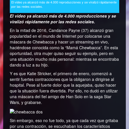
El video ya alcanzó más de 4.000 reproducciones y se viralizó rápidamente
por las redes sociales.
El video ya alcanzó más de 4.000 reproducciones y se
viralizó rápidamente por las redes sociales.
En la mitad de 2016, Candance Payne (37) alcanzó gran
popularidad en el mundo de Internet por colocarse una
máscara de Chewbacca y hacer un streaming en vivo,
haciéndose conocida como la “Mamá Chewbacca”. En esta
oportunidad, otra mujer quiso seguir su ejemplo, pero en
una situación mucho más personal: mientras se encontraba
dando a luz a su hijo.
Y es que Katie Stricker, el primero de enero, comenzó a
sentir fuertes contracciones que la obligaron a dirigirse al
hospital. Pese al fuerte dolor que la aquejaba, quiso hacer
que la situación fuera divertida. Por ello, no dudó en utilizar
una máscara del fiel amigo de Han Solo en la saga Star
Wars, y grabarse.
Sin embargo, eso no fue todo, ya que cada vez que gritaba
por una contracción, se escuchaban los característicos