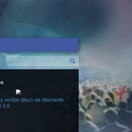
OS
y recibe disco de diamante
m 3.0