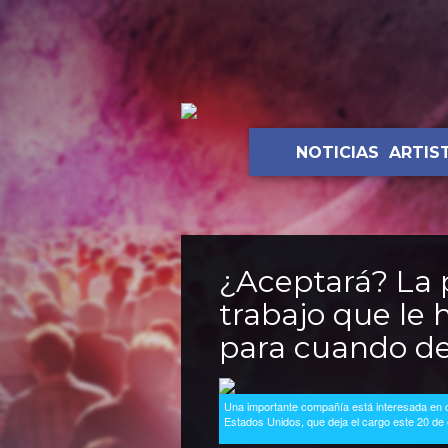
NOTICIAS
ARTIS
¿Aceptará? La p
trabajo que le
para cuando de
Una importante compañía está interesada en co
Estados Unidos, que deja el cargo este 20 de