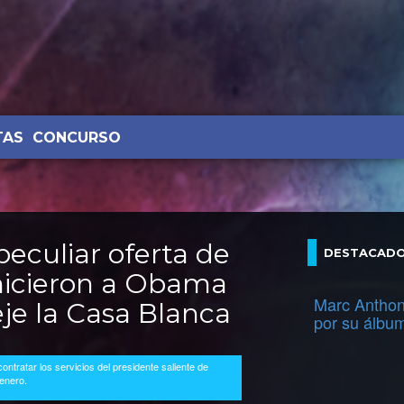
TAS
CONCURSO
eculiar oferta de
DESTACAD
 hicieron a Obama
Marc Anthon
je la Casa Blanca
por su álbu
ntratar los servicios del presidente saliente de
 enero.