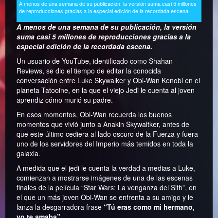
A menos de una semana de su publicación, la versión suma casi 5 millones
de reproducciones gracias a la especial edición de la recordada escena.
A menos de una semana de su publicación, la versión
suma casi 5 millones de reproducciones gracias a la
especial edición de la recordada escena.
Un usuario de YouTube, identificado como Shahan
Reviews, se dio el tiempo de editar la conocida
conversación entre Luke Skywalker y Obi-Wan Kenobi en el
planeta Tatooine, en la que el viejo Jedi le cuenta al joven
aprendiz cómo murió su padre.
En esos momentos, Obi-Wan recuerda los buenos
momentos que vivió junto a Anakin Skywaltker, antes de
que este último cediera al lado oscuro de la Fuerza y fuera
uno de los servidores del Imperio más temidos en toda la
galaxia.
A medida que el jedi le cuenta la verdad a medias a Luke,
comienzan a mostrarse imágenes de una de las escenas
finales de la película “Star Wars: La venganza del Sith”, en
el que un más joven Obi-Wan se enfrenta a su amigo y le
lanza la desgarradora frase
“Tú eras como mi hermano,
yo te amaba”
.