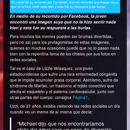
En medio de su recorrido por Facebook, la joven encontró una imagen suya
que no la hizo sentir nada bien y esta fue su respuesta a las burlas.
En medio de su recorrido por Facebook, la joven
encontró una imagen suya que no la hizo sentir nada
bien y esta fue su respuesta a las burlas.
Para muchos los memes pueden ser bromas divertidas,
pero no así para los protagonistas de estas imágenes,
quienes en muchas ocasiones puede que no lo pasen nada
bien con la repentina fama de los chistes por sus fotos en
redes sociales.
Tal es el caso de Lizzie Velasquez, una joven
estadounidense que sufre una rara enfermedad congénita
que le impide acumular grasa corporal. Asimismo, sufre de
síndrome de Marfan, un trastorno al tejido conectivo que
afecta el esqueleto y el sistema cardiovascular, junto con
otras partes del cuerpo; consigna
Página7
.
Lizzi, de 27 años, estaba visitando las redes sociales un día
cuando vio un meme de sí misma que decía:
“Michael dijo que nos encontraríamos
atrás del árbol para un poco de diversión.