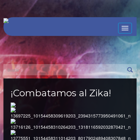
Toggle
naviga
¡Combatamos al Zika!