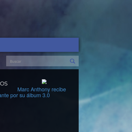
DOS
Marc Anthony recibe
ante por su álbum 3.0