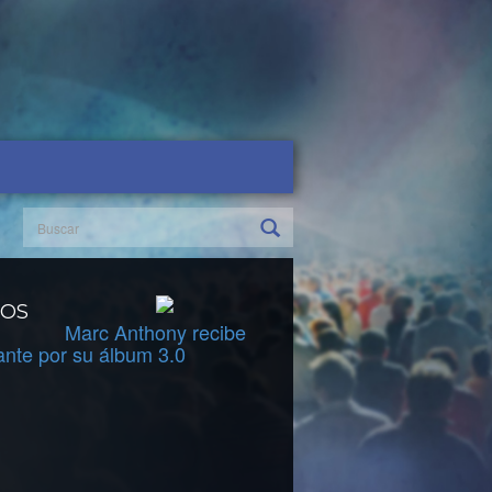
DOS
Marc Anthony recibe
ante por su álbum 3.0