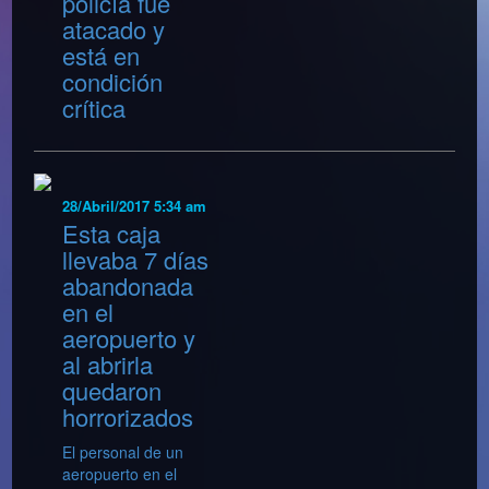
policía fue
atacado y
está en
condición
crítica
28/Abril/2017 5:34 am
Esta caja
llevaba 7 días
abandonada
en el
aeropuerto y
al abrirla
quedaron
horrorizados
El personal de un
aeropuerto en el