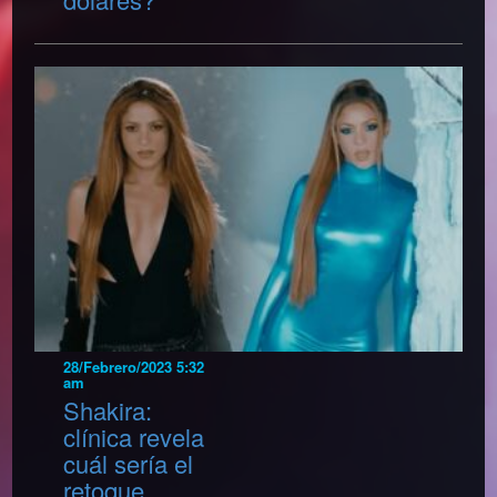
28/Febrero/2023 5:32
am
Shakira:
clínica revela
cuál sería el
retoque