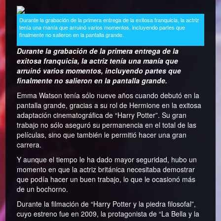
Durante la grabación de la primera entrega de la exitosa franquicia, la actriz
tenía una manía que arruinó varios momentos, incluyendo partes que
finalmente no salieron en la pantalla grande.
Durante la grabación de la primera entrega de la
exitosa franquicia, la actriz tenía una manía que
arruinó varios momentos, incluyendo partes que
finalmente no salieron en la pantalla grande.
Emma Watson tenía sólo nueve años cuando debutó en la
pantalla grande, gracias a su rol de Hermione en la exitosa
adaptación cinematográfica de “Harry Potter”. Su gran
trabajo no sólo aseguró su permanencia en el total de las
películas, sino que también le permitió hacer una gran
carrera.
Y aunque el tiempo le ha dado mayor seguridad, hubo un
momento en que la actriz británica necesitaba demostrar
que podía hacer un buen trabajo, lo que le ocasionó más
de un bochorno.
Durante la filmación de “Harry Potter y la piedra filosofal”,
cuyo estreno fue en 2009, la protagonista de “La Bella y la